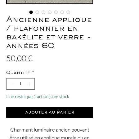
Ancienne applique
/ plafonnier en
bakélite et verre -
années 60
Prix
50,00 €
Quantité
*
Il ne reste que 1 article(s) en stock
ajouter au panier
Charmant luminaire ancien pouvant
être utilisé en applique murale ou en