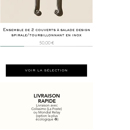
Ensemble de 2 couverts à salade design
spirale/tourbillonnant en inox
Prix
50,00 €
Nouveauté
Rarissime
Nouveauté
Rarissime
voir la sélection
LIVRAISON
RAPIDE
Livraison avec
Colissimo (La Poste)
ou Mondial Relay
(option la plus
écologique ♻️)