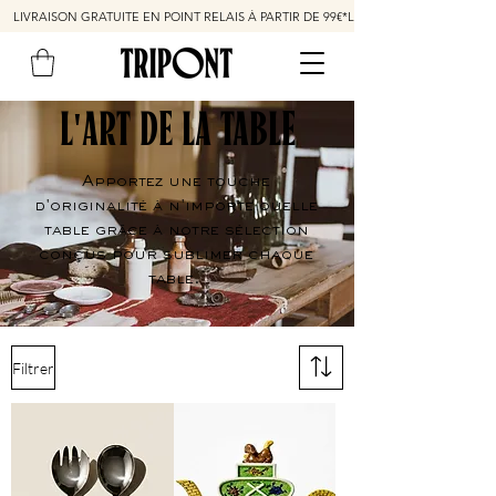
LIVRAISON GRATUITE EN POINT RELAIS À PARTIR DE 99€*
L'ART DE LA TABLE
Apportez une touche
d'originalité à n'importe quelle
table grâce à notre sélection
conçus pour sublimer chaque
table.
Filtrer