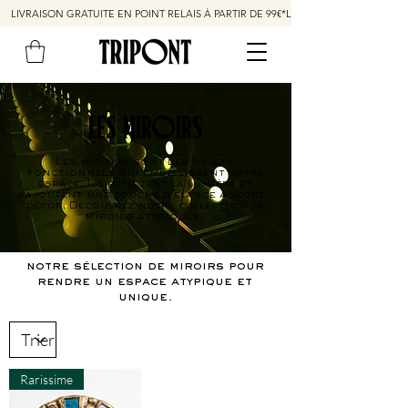
LIVRAISON GRATUITE EN POINT RELAIS À PARTIR DE 99€*
LES MIROIRS
Les miroirs sont des objets
fonctionnels qui embellissent votre
espace. Ils reflètent la lumière et
ajoutent une touche d'élance à votre
décor. Découvrez notre collection de
miroirs atypiques.
notre sélection de miroirs pour
rendre un espace atypique et
unique.
Rarissime