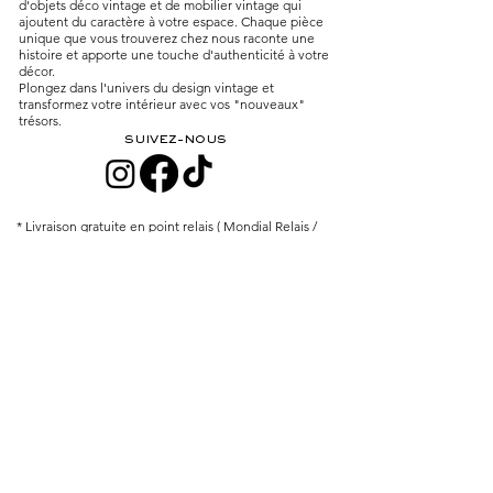
d'objets déco vintage et de mobilier vintage qui
ajoutent du caractère à votre espace. Chaque pièce
unique que vous trouverez chez nous raconte une
histoire et apporte une touche d'authenticité à votre
décor.
Plongez dans l'univers du design vintage et
transformez votre intérieur avec vos "nouveaux"
trésors.
SUIVEZ-NOUS
* Livraison gratuite en point relais ( Mondial Relais /
Chronopost) à partir de 99€ en France seulement.
* Delivery is free to a collection point (Mondial Relay /
Chronopost) for orders over €99 in France only.
MENU
VOIR TOUT
MOBILIER
LUMINAIRES
DECORATION
ART DE LA TABLE
​À PROPOS