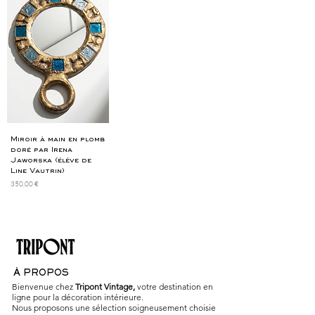
Miroir à main en plomb
doré par Irena
Jaworska (élève de
Line Vautrin)
Prix
350,00 €
À PROPOS
Bienvenue chez
Tripont Vintage,
votre destination en
ligne pour la décoration intérieure.
Nous proposons une sélection soigneusement choisie