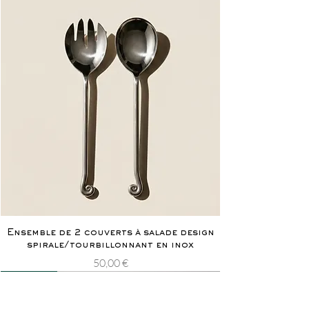
Ensemble de 2 couverts à salade design
spirale/tourbillonnant en inox
Prix
50,00 €
Nouveauté
Rarissime
Nouveauté
Rarissime