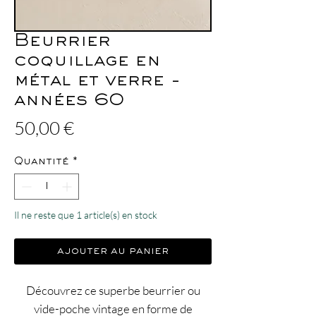
Beurrier
coquillage en
métal et verre -
années 60
Prix
50,00 €
Quantité
*
Il ne reste que 1 article(s) en stock
ajouter au panier
Découvrez ce superbe beurrier ou
vide-poche vintage en forme de