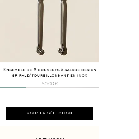
Ensemble de 2 couverts à salade design
spirale/tourbillonnant en inox
Prix
50,00 €
Nouveauté
Rarissime
Nouveauté
Rarissime
voir la sélection