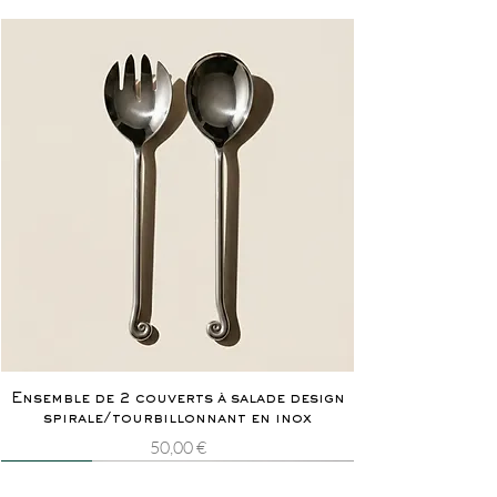
Ensemble de 2 couverts à salade design
spirale/tourbillonnant en inox
Prix
50,00 €
Nouveauté
Rarissime
Nouveauté
Rarissime