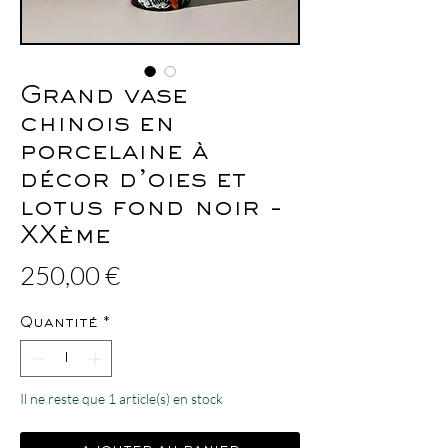
Grand vase
chinois en
porcelaine à
décor d’oies et
lotus fond noir -
XXème
Prix
250,00 €
Quantité
*
Il ne reste que 1 article(s) en stock