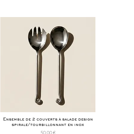
Ensemble de 2 couverts à salade design
spirale/tourbillonnant en inox
Prix
50,00 €