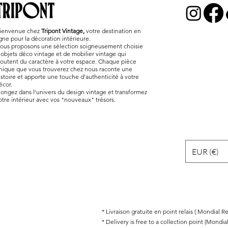
ienvenue chez
Tripont Vintage,
votre destination en
igne pour la décoration intérieure.
ous proposons une sélection soigneusement choisie
'objets déco vintage et de mobilier vintage qui
joutent du caractère à votre espace. Chaque pièce
nique que vous trouverez chez nous raconte une
istoire et apporte une touche d'authenticité à votre
écor.
longez dans l'univers du design vintage et transformez
otre intérieur avec vos "nouveaux" trésors.
EUR (€)
* Livraison gratuite en point relais ( Mondial 
* Delivery is free to a collection point (Mondia