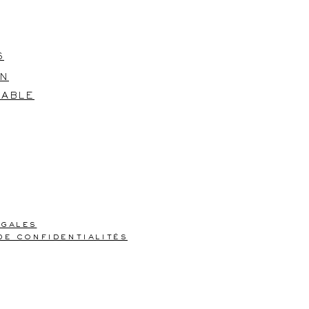
S
ON
TABLE
égales
de confidentialités