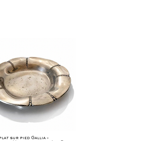
Aperçu rapide
lat sur pied Gallia –