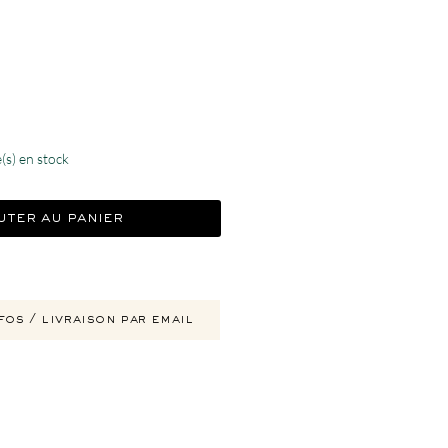
x
e(s) en stock
uter au panier
fos / livraison par email