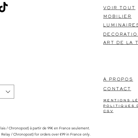
VOIR TOUT
MOBILIER
LUMINAIRE
DECORATI
ART DE LA 
​À PROPOS
CONTACT
mentions l
politiques 
cgv
Relais / Chronopost) à partir de 99€ en France seulement.
l Relay / Chronopost) for orders over €99 in France only.