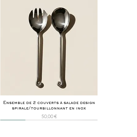
Ensemble de 2 couverts à salade design
spirale/tourbillonnant en inox
Prix
50,00 €
Nouveauté
Rarissime
Nouveauté
Rarissime