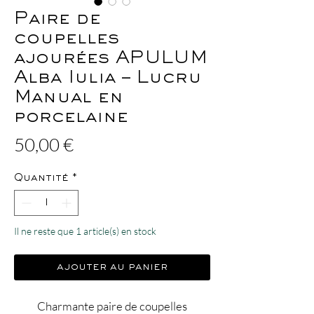
Paire de
coupelles
ajourées APULUM
Alba Iulia – Lucru
Manual en
porcelaine
Prix
50,00 €
Quantité
*
Il ne reste que 1 article(s) en stock
ajouter au panier
Charmante paire de coupelles