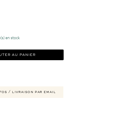
x
e(s) en stock
uter au panier
fos / livraison par email