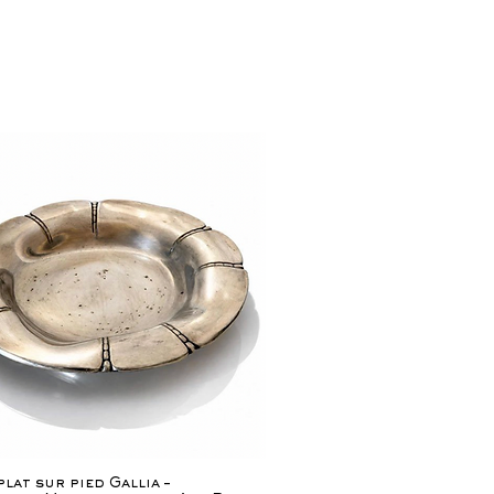
Aperçu rapide
lat sur pied Gallia –