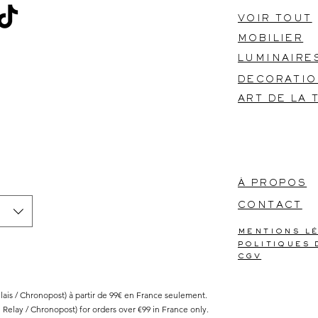
VOIR TOUT
MOBILIER
LUMINAIRE
DECORATI
ART DE LA 
​À PROPOS
CONTACT
mentions l
politiques 
cgv
Relais / Chronopost) à partir de 99€ en France seulement.
l Relay / Chronopost) for orders over €99 in France only.