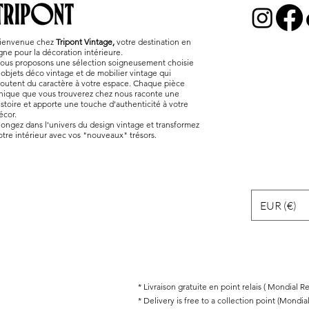
ienvenue chez
Tripont Vintage,
votre destination en
igne pour la décoration intérieure.
ous proposons une sélection soigneusement choisie
'objets déco vintage et de mobilier vintage qui
joutent du caractère à votre espace. Chaque pièce
nique que vous trouverez chez nous raconte une
istoire et apporte une touche d'authenticité à votre
écor.
longez dans l'univers du design vintage et transformez
otre intérieur avec vos "nouveaux" trésors.
EUR (€)
* Livraison gratuite en point relais ( Mondial 
* Delivery is free to a collection point (Mondia