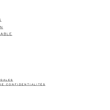
S
ON
TABLE
égales
de confidentialités