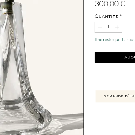
Pri
300,00 €
Quantité
*
Il ne reste que 1 articl
ajo
demande d'in