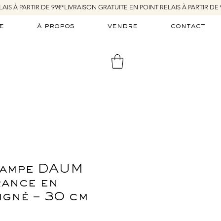
e
à propos
vendre
contact
 lampe DAUM
rance en
signé – 30 cm