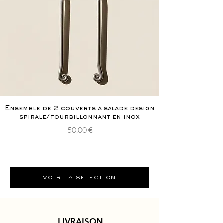
Ensemble de 2 couverts à salade design
spirale/tourbillonnant en inox
Prix
50,00 €
Nouveauté
Rarissime
Nouveauté
Rarissime
voir la sélection
LIVRAISON