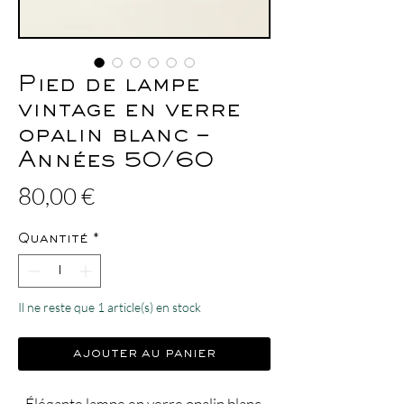
Pied de lampe
vintage en verre
opalin blanc –
Années 50/60
Prix
80,00 €
Quantité
*
Il ne reste que 1 article(s) en stock
ajouter au panier
Élégante lampe en verre opalin blanc,