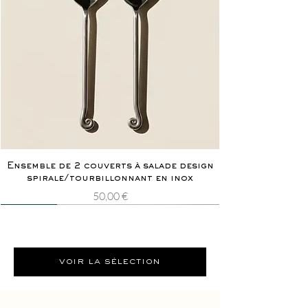
Ensemble de 2 couverts à salade design
spirale/tourbillonnant en inox
Prix
50,00 €
Nouveauté
Rarissime
Nouveauté
Rarissime
voir la sélection